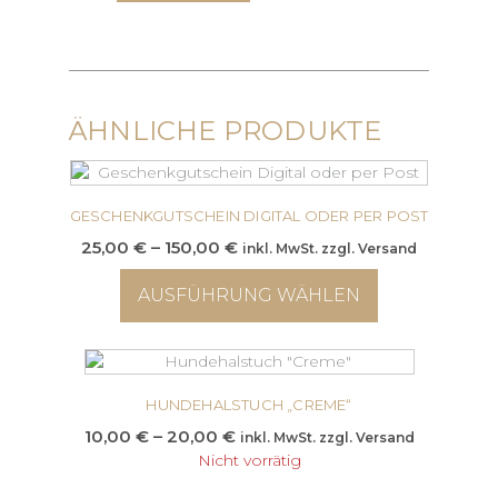
ÄHNLICHE PRODUKTE
GESCHENKGUTSCHEIN DIGITAL ODER PER POST
Preisspanne:
25,00
€
–
150,00
€
inkl. MwSt. zzgl. Versand
25,00 €
AUSFÜHRUNG WÄHLEN
bis
150,00 €
Dieses
Produkt
Dieses
weist
Produkt
mehrere
HUNDEHALSTUCH „CREME“
weist
Varianten
mehrere
Preisspanne:
10,00
€
–
20,00
€
inkl. MwSt. zzgl. Versand
auf.
Varianten
10,00 €
Nicht vorrätig
Die
auf.
bis
Optionen