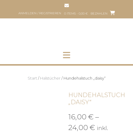
Zum
Inhalt
ANMELDEN / REGISTRIEREN
0 ITEMS - 0,00 €
BEZAHLEN
springen
SHOP
HUNDEFRISEUR
ÜBER
P
UNS
H
Start
/
Halstücher
/ Hundehalstuch „daisy“
HUNDEHALSTUCH
„DAISY“
16,00
€
–
Preisspann
24,00
€
inkl.