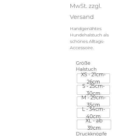
16,00 €
MwSt. zzgl.
bis
Versand
24,00 €
Handgenähtes
Hundehalstuch als
schönes Alltags-
Accessoire.
Größe
Halstuch
XS - 21cm-
26cm
S - 25cm-
30cm
M - 29cm-
35cm
L - 34cm-
40cm
XL - ab
39cm
Druckknöpfe