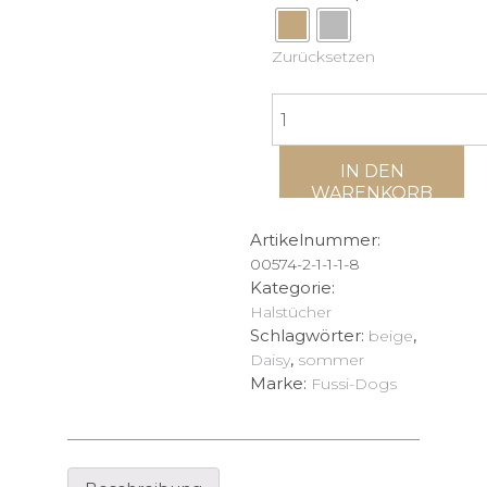
Zurücksetzen
Hundehalstuch
"daisy"
Menge
IN DEN
WARENKORB
Artikelnummer:
00574-2-1-1-1-8
Kategorie:
Halstücher
Schlagwörter:
,
beige
,
Daisy
sommer
Marke:
Fussi-Dogs