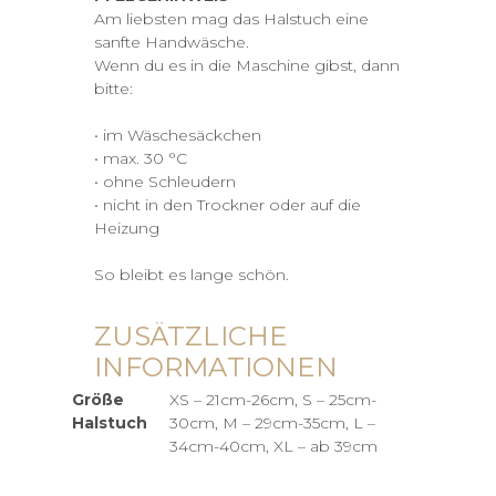
Am liebsten mag das Halstuch eine
sanfte Handwäsche.
Wenn du es in die Maschine gibst, dann
bitte:
• im Wäschesäckchen
• max. 30 °C
• ohne Schleudern
• nicht in den Trockner oder auf die
Heizung
So bleibt es lange schön.
ZUSÄTZLICHE
INFORMATIONEN
Größe
XS – 21cm-26cm, S – 25cm-
Halstuch
30cm, M – 29cm-35cm, L –
34cm-40cm, XL – ab 39cm