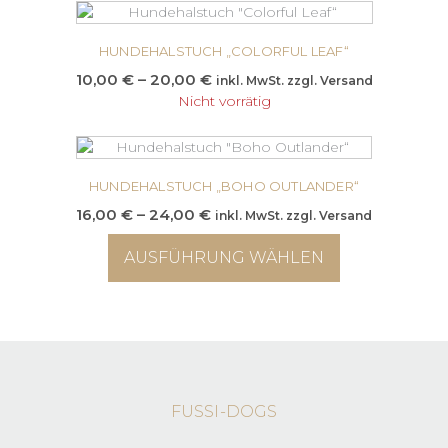
Die
20,00 €
Dieses
können
Optionen
Produkt
auf
können
HUNDEHALSTUCH „COLORFUL LEAF“
weist
der
auf
mehrere
Preisspanne:
10,00
€
–
20,00
€
inkl. MwSt. zzgl. Versand
Produktseite
der
Varianten
10,00 €
Nicht vorrätig
gewählt
Produktsei
auf.
bis
werden
gewählt
Die
20,00 €
werden
Optionen
können
HUNDEHALSTUCH „BOHO OUTLANDER“
auf
Preisspanne:
16,00
€
–
24,00
€
inkl. MwSt. zzgl. Versand
der
16,00 €
Produktsei
AUSFÜHRUNG WÄHLEN
bis
gewählt
24,00 €
werden
Dieses
Produkt
weist
mehrere
Varianten
auf.
FUSSI-DOGS
Die
Optionen