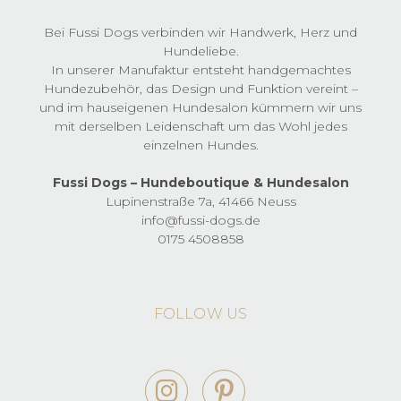
können
auf
Bei Fussi Dogs verbinden wir Handwerk, Herz und
der
Hundeliebe.
Produktseite
In unserer Manufaktur entsteht handgemachtes
gewählt
Hundezubehör, das Design und Funktion vereint –
werden
und im hauseigenen Hundesalon kümmern wir uns
mit derselben Leidenschaft um das Wohl jedes
einzelnen Hundes.
Fussi Dogs – Hundeboutique & Hundesalon
Lupinenstraße 7a, 41466 Neuss
info@fussi-dogs.de
0175 4508858
FOLLOW US