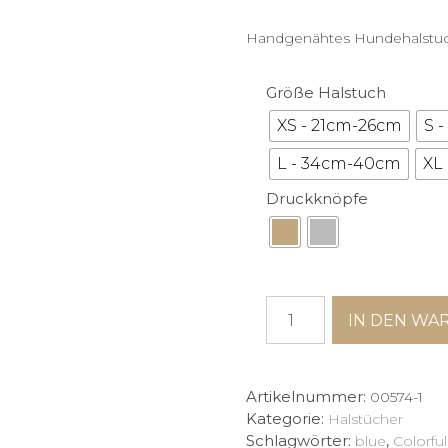
Handgenähtes Hundehalstuch 
Größe Halstuch
XS - 21cm-26cm
S 
L - 34cm-40cm
XL
Druckknöpfe
Hundehalstuch
IN DEN WA
"Colorful
Leaf“
Menge
Artikelnummer:
00574-1
Kategorie:
Halstücher
Schlagwörter:
,
blue
Colorful