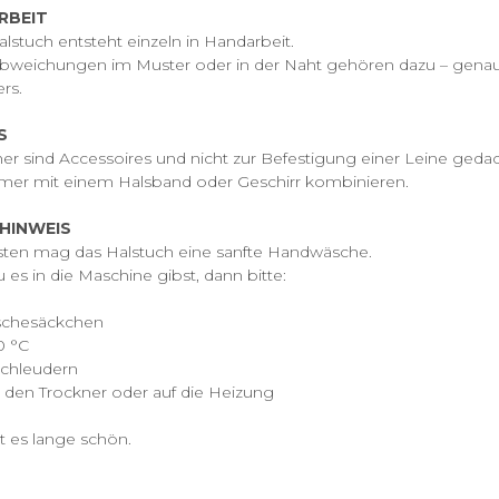
RBEIT
lstuch entsteht einzeln in Handarbeit.
Abweichungen im Muster oder in der Naht gehören dazu – genau 
rs.
S
er sind Accessoires und nicht zur Befestigung einer Leine gedac
mmer mit einem Halsband oder Geschirr kombinieren.
HINWEIS
sten mag das Halstuch eine sanfte Handwäsche.
es in die Maschine gibst, dann bitte:
schesäckchen
0 °C
Schleudern
in den Trockner oder auf die Heizung
t es lange schön.