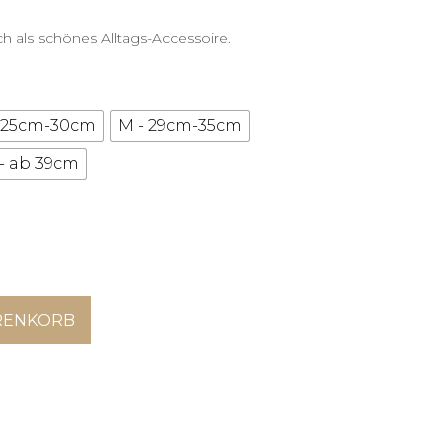
bis
als schönes Alltags-Accessoire.
20,00 €
- 25cm-30cm
M - 29cm-35cm
 - ab 39cm
RENKORB