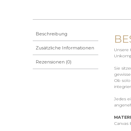
Beschreibung
BE
Zusätzliche Informationen
Unsere H
Unkompl
Rezensionen (0)
Sie sit
gewisse
Ob solo 
integrie
Jedes ei
angeneh
MATER
Canvas 