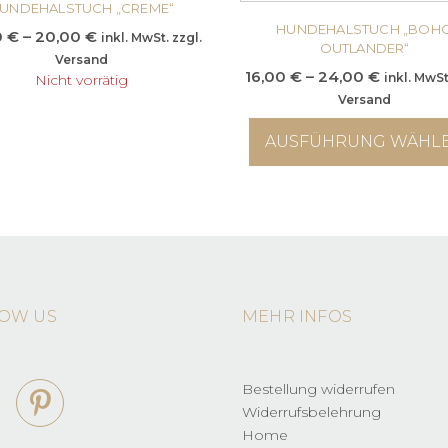
UNDEHALSTUCH „CREME“
weist
mehrere
HUNDEHALSTUCH „BOH
Preisspanne:
0
€
–
20,00
€
inkl. MwSt. zzgl.
OUTLANDER“
Varianten
10,00 €
Versand
auf.
Preisspa
16,00
€
–
24,00
€
bis
inkl. MwSt
Nicht vorrätig
Die
16,00 €
20,00 €
Versand
Optionen
bis
können
AUSFÜHRUNG WÄHL
24,00 €
auf
Dieses
der
Produkt
Produktseite
weist
gewählt
mehrere
werden
Varianten
auf.
Die
OW US
MEHR INFOS
Optionen
können
auf
der
Bestellung widerrufen
Produktseit
Widerrufsbelehrung
gewählt
Home
werden