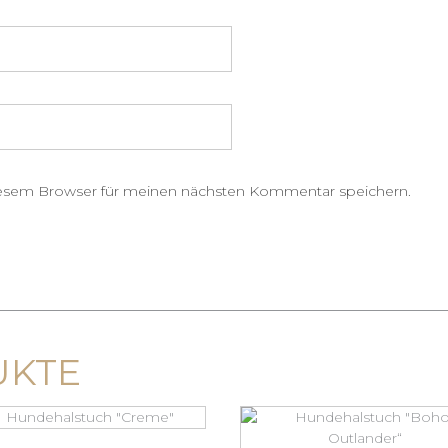
iesem Browser für meinen nächsten Kommentar speichern.
UKTE
Dieses
Produkt