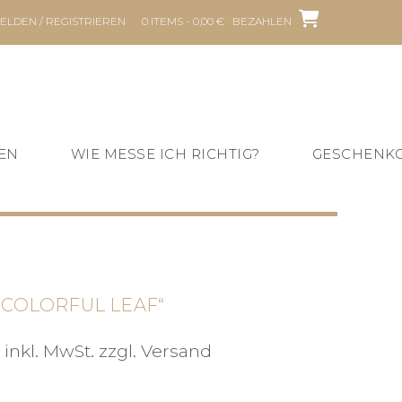
ELDEN / REGISTRIEREN
0 ITEMS - 0,00 €
BEZAHLEN
EN
WIE MESSE ICH RICHTIG?
GESCHENK
COLORFUL LEAF“
Preisspanne:
inkl. MwSt. zzgl. Versand
10,00 €