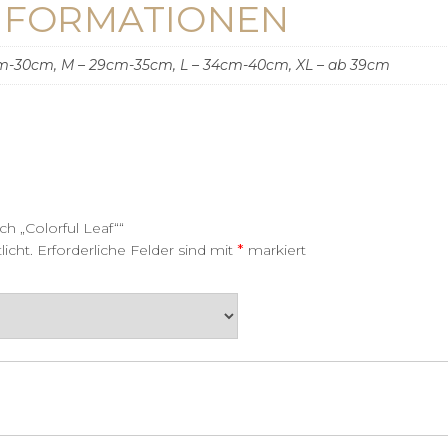
INFORMATIONEN
cm-30cm, M – 29cm-35cm, L – 34cm-40cm, XL – ab 39cm
h „Colorful Leaf““
*
icht.
Erforderliche Felder sind mit
markiert