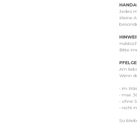
HANDA
Jedes Ha
Kleine 
besonde
HINWEI
Halstüch
Bitte i
PFELGE
Am lieb
Wenn du 
• im Wä
• max. 3
• ohne 
• nicht 
So bleib