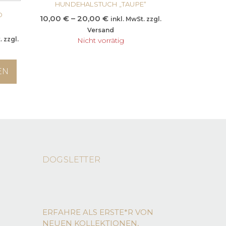
HUNDEHALSTUCH „TAUPE“
weist
O
mehrere
Preisspanne:
10,00
€
–
20,00
€
inkl. MwSt. zzgl.
Varianten
10,00 €
Versand
auf.
nne:
. zzgl.
bis
Nicht vorrätig
Die
20,00 €
Optionen
können
EN
auf
der
Produktseite
gewählt
werden
DOGSLETTER
e
ERFAHRE ALS ERSTE*R VON
NEUEN KOLLEKTIONEN,