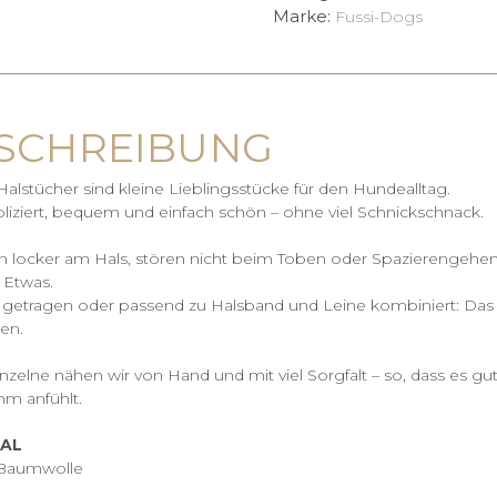
Marke:
Fussi-Dogs
SCHREIBUNG
alstücher sind kleine Lieblingsstücke für den Hundealltag.
iziert, bequem und einfach schön – ohne viel Schnickschnack.
zen locker am Hals, stören nicht beim Toben oder Spazierenge
 Etwas.
getragen oder passend zu Halsband und Leine kombiniert: Das Ha
ren.
nzelne nähen wir von Hand und mit viel Sorgfalt – so, dass es gut
m anfühlt.
IAL
Baumwolle