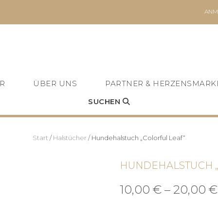
ANM
R
ÜBER UNS
PARTNER & HERZENSMARK
SUCHEN
Start
/
Halstücher
/ Hundehalstuch „Colorful Leaf“
HUNDEHALSTUCH „
10,00
€
–
20,00
€