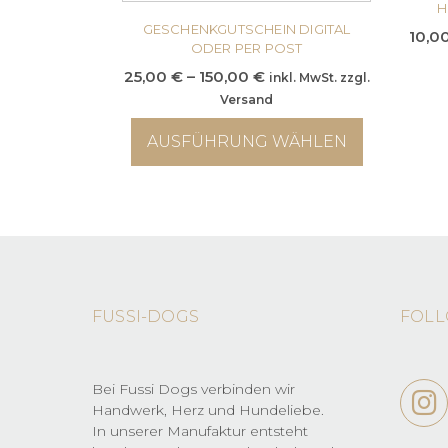
H
GESCHENKGUTSCHEIN DIGITAL
10,0
ODER PER POST
Preisspanne:
25,00
€
–
150,00
€
inkl. MwSt. zzgl.
25,00 €
Versand
bis
AUSFÜHRUNG WÄHLEN
150,00 €
Dieses
Produkt
weist
mehrere
Varianten
auf.
Die
FUSSI-DOGS
FOLL
Optionen
können
auf
der
Bei Fussi Dogs verbinden wir
Produktseite
Handwerk, Herz und Hundeliebe.
gewählt
In unserer Manufaktur entsteht
werden