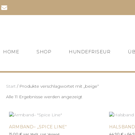
Zum
Inhalt
springen
HOME
SHOP
HUNDEFRISEUR
ÜB
Start
/ Produkte verschlagwortet mit „beige“
Alle 11 Ergebnisse werden angezeigt
ARMBAND– „SPICE LINE“
HALSBAND
15,00
€
44,90
€
–
64,
inkl. MwSt. zzgl. Versand