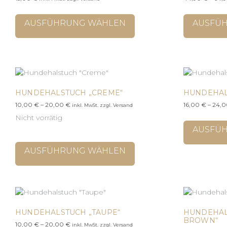
Dieses
Produkt
AUSFÜHRUNG WÄHLEN
AUSFÜ
weist
mehrere
Varianten
auf.
Die
Optionen
HUNDEHALSTUCH „CREME“
HUNDEHAL
können
Preisspanne:
10,00
€
–
20,00
€
16,00
€
–
24,
auf
inkl. MwSt. zzgl. Versand
10,00 €
der
Nicht vorrätig
bis
Produktseite
AUSFÜ
20,00 €
Dieses
gewählt
Produkt
werden
AUSFÜHRUNG WÄHLEN
weist
mehrere
Varianten
auf.
Die
HUNDEHALSTUCH „TAUPE“
HUNDEHAL
Optionen
BROWN“
können
Preisspanne:
10,00
€
–
20,00
€
inkl. MwSt. zzgl. Versand