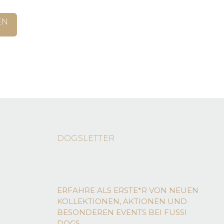
Produktseite
auf
Dieses
gewählt
der
Produkt
EN
werden
Produktseit
weist
gewählt
mehrere
werden
Varianten
auf.
Die
Optionen
können
auf
der
Produktseite
gewählt
DOGSLETTER
werden
ERFAHRE ALS ERSTE*R VON NEUEN
KOLLEKTIONEN, AKTIONEN UND
BESONDEREN EVENTS BEI FUSSI
DOGS.