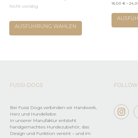
16,00
€
–
24,
10,00 €
auf
Nicht vorrätig
bis
der
20,00 €
Produktseite
AUSFÜ
Dieses
gewählt
Produkt
AUSFÜHRUNG WÄHLEN
werden
weist
mehrere
Varianten
auf.
Die
Optionen
können
auf
der
FUSSI-DOGS
FOLLOW
Produktseite
gewählt
werden
Bei Fussi Dogs verbinden wir Handwerk,
Herz und Hundeliebe.
In unserer Manufaktur entsteht
handgemachtes Hundezubehör, das
Design und Funktion vereint – und im