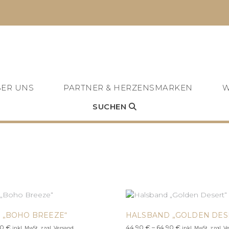
ER UNS
PARTNER & HERZENSMARKEN
W
SUCHEN
 „BOHO BREEZE“
HALSBAND „GOLDEN DES
Preisspanne:
Preisspanne:
90
€
44,90
€
–
64,90
€
inkl. MwSt. zzgl. Versand
inkl. MwSt. zzgl. V