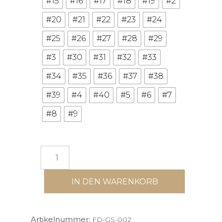
#15
#16
#17
#18
#19
#2
#20
#21
#22
#23
#24
#25
#26
#27
#28
#29
#3
#30
#31
#32
#33
#34
#35
#36
#37
#38
#39
#4
#40
#5
#6
#7
#8
#9
Hundegeschirr
„Heart“
Menge
IN DEN WARENKORB
Artikelnummer:
FD-GS-002