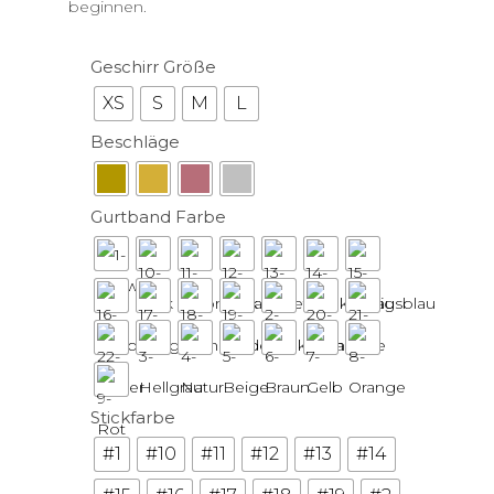
beginnen.
Geschirr Größe
XS
S
M
L
Beschläge
Gurtband Farbe
Stickfarbe
#1
#10
#11
#12
#13
#14