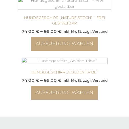
der
weist
Produktseite
mehrere
gewählt
Varianten
HUNDEGESCHIRR „NATURE STITCH“ – FREI
werden
auf.
GESTALTBAR
Die
Preisspanne:
74,00
€
–
89,00
€
inkl. MwSt. zzgl. Versand
Optionen
74,00 €
können
AUSFÜHRUNG WÄHLEN
bis
auf
89,00 €
der
Dieses
Produktseite
Produkt
gewählt
weist
werden
mehrere
HUNDEGESCHIRR „GOLDEN TRIBE“
Varianten
Preisspanne:
74,00
€
–
89,00
€
inkl. MwSt. zzgl. Versand
auf.
74,00 €
Die
AUSFÜHRUNG WÄHLEN
bis
Optionen
89,00 €
können
Dieses
auf
Produkt
der
weist
Produktseite
mehrere
gewählt
Varianten