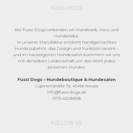
werden
auf.
FUSSI-DOGS
Die
Optionen
können
auf
Bei Fussi Dogs verbinden wir Handwerk, Herz und
der
Hundeliebe.
Produktseite
In unserer Manufaktur entsteht handgemachtes
gewählt
Hundezubehör, das Design und Funktion vereint –
werden
und im hauseigenen Hundesalon kümmern wir uns
mit derselben Leidenschaft um das Wohl jedes
einzelnen Hundes.
Fussi Dogs – Hundeboutique & Hundesalon
Lupinenstraße 7a, 41466 Neuss
info@fussi-dogs.de
0175 4508858
FOLLOW US