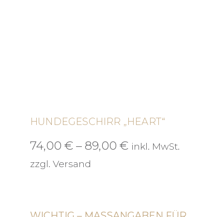
HUNDEGESCHIRR „HEART“
Preisspanne:
74,00
€
–
89,00
€
inkl. MwSt.
74,00 €
zzgl. Versand
bis
89,00 €
WICHTIG – MASSANGABEN FÜR D