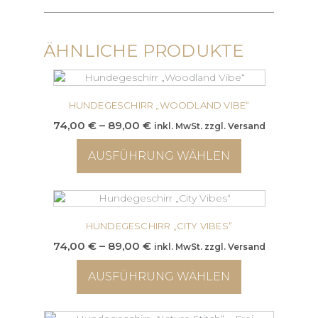
ÄHNLICHE PRODUKTE
HUNDEGESCHIRR „WOODLAND VIBE“
Preisspanne:
74,00
€
–
89,00
€
inkl. MwSt. zzgl. Versand
74,00 €
AUSFÜHRUNG WÄHLEN
bis
89,00 €
Dieses
Produkt
weist
mehrere
HUNDEGESCHIRR „CITY VIBES“
Varianten
Preisspanne:
74,00
€
–
89,00
€
inkl. MwSt. zzgl. Versand
auf.
74,00 €
Die
AUSFÜHRUNG WÄHLEN
bis
Optionen
89,00 €
können
Dieses
auf
Produkt