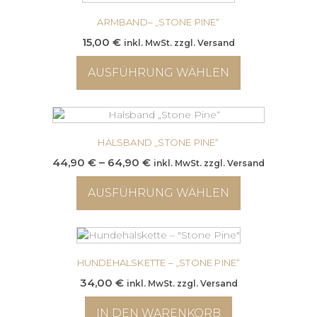
ARMBAND– „STONE PINE“
15,00
€
inkl. MwSt. zzgl. Versand
AUSFÜHRUNG WÄHLEN
Dieses
Produkt
weist
mehrere
HALSBAND „STONE PINE“
Varianten
Preisspanne:
44,90
€
–
64,90
€
inkl. MwSt. zzgl. Versand
auf.
44,90 €
Die
AUSFÜHRUNG WÄHLEN
bis
Optionen
64,90 €
können
Dieses
auf
Produkt
der
weist
Produktseite
mehrere
HUNDEHALSKETTE – „STONE PINE“
gewählt
Varianten
34,00
€
inkl. MwSt. zzgl. Versand
werden
auf.
Die
IN DEN WARENKORB