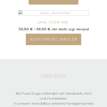
Optionen
können
auf
der
Produktseite
LEINE „STONE PINE“
gewählt
Preisspanne:
39,90
€
–
59,90
€
inkl. MwSt. zzgl. Versand
werden
39,90 €
AUSFÜHRUNG WÄHLEN
bis
59,90 €
Dieses
Produkt
weist
mehrere
Varianten
auf.
FUSSI-DOGS
Die
Optionen
können
auf
Bei Fussi Dogs verbinden wir Handwerk, Herz
der
und Hundeliebe.
Produktseite
In unserer Manufaktur entsteht handgemachtes