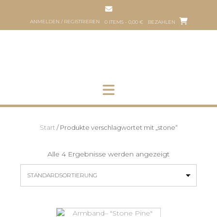
Zum
Inhalt
ANMELDEN / REGISTRIEREN
0 ITEMS - 0,00 €
BEZAHLEN
springen
HOP
HUNDEFRISEUR
ÜBER
PART
UNS
HER
Start
/ Produkte verschlagwortet mit „stone“
Alle 4 Ergebnisse werden angezeigt