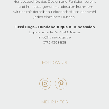
gewählt
Hundezubehör, das Design und Funktion vereint
werden
– und im hauseigenen Hundesalon kümmern
wir uns mit derselben Leidenschaft um das Wohl
jedes einzelnen Hundes.
Fussi Dogs – Hundeboutique & Hundesalon
Lupinenstraße 7a, 41466 Neuss
info@fussi-dogs.de
0175 4508858
FOLLOW US
MEHR INFOS