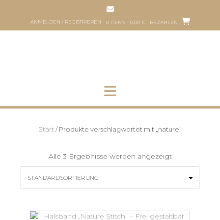
Zum
Inhalt
ANMELDEN / REGISTRIEREN
0 ITEMS - 0,00 €
BEZAHLEN
springen
HOP
HUNDEFRISEUR
ÜBER
PART
UNS
HER
Start
/ Produkte verschlagwortet mit „nature“
Alle 3 Ergebnisse werden angezeigt