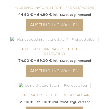
HALSBAND „NATURE STITCH“ – FREI GESTALTBAR
Preisspanne:
44,90
€
–
64,90
€
inkl. MwSt. zzgl. Versand
44,90 €
AUSFÜHRUNG WÄHLEN
bis
64,90 €
Dieses
Produkt
weist
mehrere
HUNDEGESCHIRR „NATURE STITCH“ – FREI
Varianten
GESTALTBAR
auf.
Preisspanne:
74,00
€
–
89,00
€
inkl. MwSt. zzgl. Versand
Die
74,00 €
Optionen
AUSFÜHRUNG WÄHLEN
bis
können
89,00 €
auf
Dieses
der
Produkt
Produktseite
weist
gewählt
mehrere
LEINE „NATURE STITCH“ – FREI GESTALTBAR
werden
Varianten
Preisspanne:
39,90
€
–
59,90
€
inkl. MwSt. zzgl. Versand
auf.
39,90 €