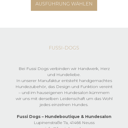
Die
AUSFÜHRUNG WÄHLEN
bis
Optionen
59,90 €
können
Dieses
auf
Produkt
der
weist
Produktseite
mehrere
gewählt
Varianten
werden
auf.
FUSSI-DOGS
Die
Optionen
können
auf
Bei Fussi Dogs verbinden wir Handwerk, Herz
der
und Hundeliebe.
Produktseite
In unserer Manufaktur entsteht handgemachtes
gewählt
Hundezubehör, das Design und Funktion vereint
werden
– und im hauseigenen Hundesalon kümmern
wir uns mit derselben Leidenschaft um das Wohl
jedes einzelnen Hundes.
Fussi Dogs – Hundeboutique & Hundesalon
Lupinenstraße 7a, 41466 Neuss