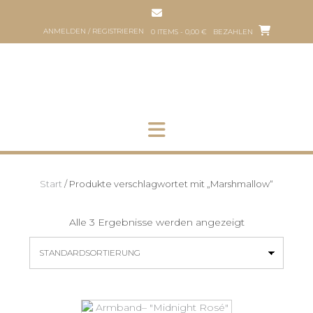
Zum
Inhalt
ANMELDEN / REGISTRIEREN
0 ITEMS - 0,00 €
BEZAHLEN
springen
HOP
HUNDEFRISEUR
ÜBER
PART
UNS
HER
Start
/ Produkte verschlagwortet mit „Marshmallow“
Alle 3 Ergebnisse werden angezeigt