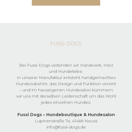
Optionen
59,90 €
können
Dieses
auf
Produkt
der
weist
Produktseite
mehrere
gewählt
Varianten
werden
auf.
FUSSI-DOGS
Die
Optionen
können
auf
Bei Fussi Dogs verbinden wir Handwerk, Herz
der
und Hundeliebe.
Produktseite
In unserer Manufaktur entsteht handgemachtes
gewählt
Hundezubehör, das Design und Funktion vereint
werden
– und im hauseigenen Hundesalon kümmern
wir uns mit derselben Leidenschaft um das Wohl
jedes einzelnen Hundes.
Fussi Dogs – Hundeboutique & Hundesalon
Lupinenstraße 7a, 41466 Neuss
info@fussi-dogs.de