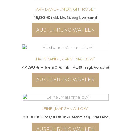
ARMBAND– „MIDNIGHT ROSÉ“
15,00
€
inkl. MwSt. zzgl. Versand
AUSFÜHRUNG WÄHLEN
Dieses
Produkt
weist
mehrere
HALSBAND „MARSHMALLOW“
Varianten
Preisspanne:
44,90
€
–
64,90
€
inkl. MwSt. zzgl. Versand
auf.
44,90 €
Die
AUSFÜHRUNG WÄHLEN
bis
Optionen
64,90 €
können
Dieses
auf
Produkt
der
weist
Produktseite
mehrere
LEINE „MARSHMALLOW“
gewählt
Varianten
Preisspanne:
39,90
€
–
59,90
€
inkl. MwSt. zzgl. Versand
werden
auf.
39,90 €
Die
AUSFÜHRUNG WÄHLEN
bis