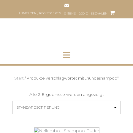
Zum
Inhalt
ANMELDEN / REGISTRIEREN
0 ITEMS - 0,00 €
BEZAHLEN
springen
HOP
HUNDEFRISEUR
ÜBER
PART
UNS
HER
Start
/ Produkte verschlagwortet mit „hundeshampoo“
Alle 2 Ergebnisse werden angezeigt