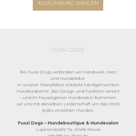
Die
AUSFÜHRUNG WÄHLEN
bis
Optionen
59,90 €
können
Dieses
auf
Produkt
der
weist
Produktseite
mehrere
gewählt
Varianten
werden
auf.
FUSSI-DOGS
Die
Optionen
können
auf
Bei Fussi Dogs verbinden wir Handwerk, Herz
der
und Hundeliebe.
Produktseite
In unserer Manufaktur entsteht handgemachtes
gewählt
Hundezubehör, das Design und Funktion vereint
werden
– und im hauseigenen Hundesalon kümmern
wir uns mit derselben Leidenschaft um das Wohl
jedes einzelnen Hundes.
Fussi Dogs – Hundeboutique & Hundesalon
Lupinenstraße 7a, 41466 Neuss
info@fussi-dogs.de