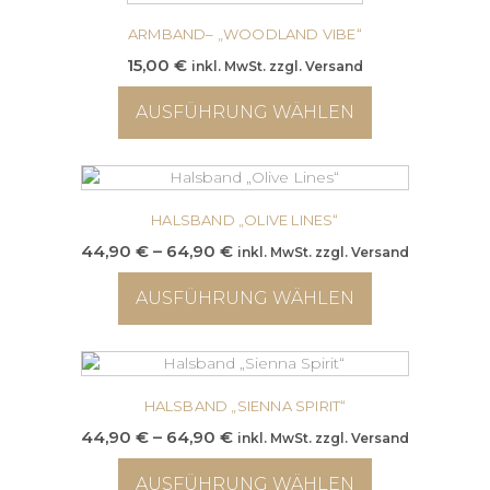
ARMBAND– „WOODLAND VIBE“
15,00
€
inkl. MwSt. zzgl. Versand
AUSFÜHRUNG WÄHLEN
Dieses
Produkt
weist
mehrere
HALSBAND „OLIVE LINES“
Varianten
Preisspanne:
44,90
€
–
64,90
€
inkl. MwSt. zzgl. Versand
auf.
44,90 €
Die
AUSFÜHRUNG WÄHLEN
bis
Optionen
64,90 €
können
Dieses
auf
Produkt
der
weist
Produktseite
mehrere
HALSBAND „SIENNA SPIRIT“
gewählt
Varianten
Preisspanne:
44,90
€
–
64,90
€
inkl. MwSt. zzgl. Versand
werden
auf.
44,90 €
Die
AUSFÜHRUNG WÄHLEN
bis