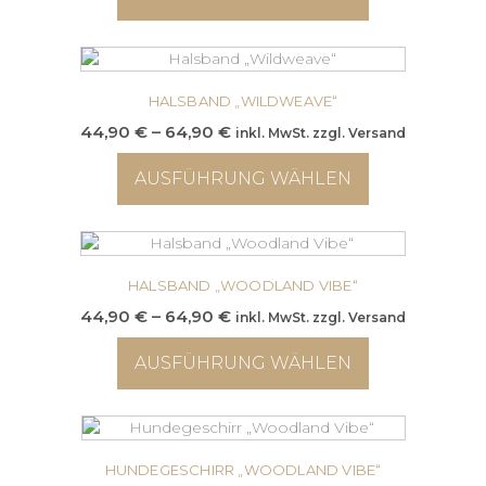
Optionen
64,90 €
können
Dieses
auf
Produkt
der
weist
Produktseite
mehrere
HALSBAND „WILDWEAVE“
gewählt
Varianten
Preisspanne:
44,90
€
–
64,90
€
inkl. MwSt. zzgl. Versand
werden
auf.
44,90 €
Die
AUSFÜHRUNG WÄHLEN
bis
Optionen
64,90 €
können
Dieses
auf
Produkt
der
weist
Produktseite
mehrere
HALSBAND „WOODLAND VIBE“
gewählt
Varianten
Preisspanne:
44,90
€
–
64,90
€
inkl. MwSt. zzgl. Versand
werden
auf.
44,90 €
Die
AUSFÜHRUNG WÄHLEN
bis
Optionen
64,90 €
können
Dieses
auf
Produkt
der
weist
Produktseite
mehrere
HUNDEGESCHIRR „WOODLAND VIBE“