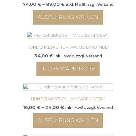
gewählt
Varianten
Preisspanne:
74,00
€
–
89,00
€
inkl. MwSt. zzgl. Versand
werden
auf.
74,00 €
Die
AUSFÜHRUNG WÄHLEN
bis
Optionen
89,00 €
können
Dieses
auf
Produkt
der
weist
Produktseite
mehrere
HUNDEHALSKETTE – „WOODLAND VIBE“
gewählt
Varianten
34,00
€
inkl. MwSt. zzgl. Versand
werden
auf.
Die
IN DEN WARENKORB
Optionen
können
auf
der
Produktseite
HUNDEHALSTUCH „VINTAGE GREEN“
gewählt
Preisspanne:
16,00
€
–
24,00
€
inkl. MwSt. zzgl. Versand
werden
16,00 €
AUSFÜHRUNG WÄHLEN
bis
24,00 €
Dieses