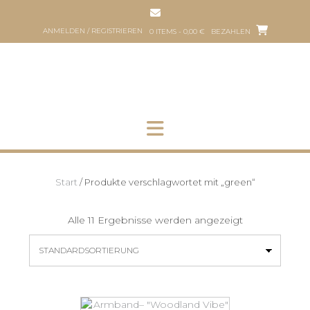
Zum
Inhalt
ANMELDEN / REGISTRIEREN
0 ITEMS - 0,00 €
BEZAHLEN
springen
HOP
HUNDEFRISEUR
ÜBER
PART
UNS
HER
Start
/ Produkte verschlagwortet mit „green“
Alle 11 Ergebnisse werden angezeigt