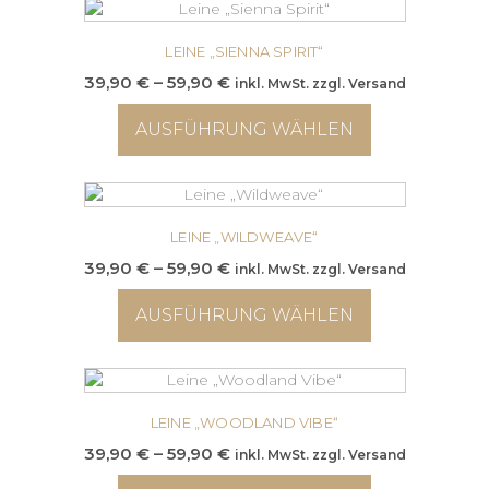
Produkt
weist
mehrere
LEINE „SIENNA SPIRIT“
Varianten
Preisspanne:
39,90
€
–
59,90
€
inkl. MwSt. zzgl. Versand
auf.
39,90 €
Die
AUSFÜHRUNG WÄHLEN
bis
Optionen
59,90 €
können
Dieses
auf
Produkt
der
weist
Produktseite
mehrere
LEINE „WILDWEAVE“
gewählt
Varianten
Preisspanne:
39,90
€
–
59,90
€
inkl. MwSt. zzgl. Versand
werden
auf.
39,90 €
Die
AUSFÜHRUNG WÄHLEN
bis
Optionen
59,90 €
können
Dieses
auf
Produkt
der
weist
Produktseite
mehrere
LEINE „WOODLAND VIBE“
gewählt
Varianten
Preisspanne:
39,90
€
–
59,90
€
inkl. MwSt. zzgl. Versand
werden
auf.
39,90 €