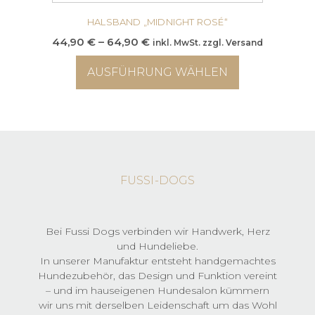
HALSBAND „MIDNIGHT ROSÉ“
Preisspanne:
44,90
€
–
64,90
€
inkl. MwSt. zzgl. Versand
44,90 €
AUSFÜHRUNG WÄHLEN
bis
64,90 €
Dieses
Produkt
weist
mehrere
Varianten
auf.
FUSSI-DOGS
Die
Optionen
können
auf
Bei Fussi Dogs verbinden wir Handwerk, Herz
der
und Hundeliebe.
Produktseite
In unserer Manufaktur entsteht handgemachtes
gewählt
Hundezubehör, das Design und Funktion vereint
werden
– und im hauseigenen Hundesalon kümmern
wir uns mit derselben Leidenschaft um das Wohl