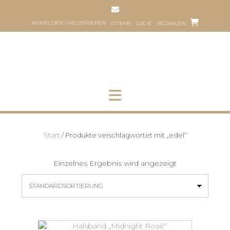
Zum
Inhalt
ANMELDEN / REGISTRIEREN
0 ITEMS - 0,00 €
BEZAHLEN
springen
HOP
HUNDEFRISEUR
ÜBER
PART
UNS
HER
Start
/ Produkte verschlagwortet mit „edel“
Einzelnes Ergebnis wird angezeigt