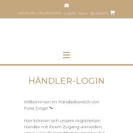
Zum
Inhalt
ANMELDEN / REGISTRIEREN
0 ITEMS - 0,00 €
BEZAHLEN
springen
HOP
HUNDEFRISEUR
ÜBER
PART
UNS
HER
HÄNDLER-LOGIN
Willkommen im Händlerbereich von
Fussi Dogs! 🐾
Hier können sich unsere registrierten
Händler mit ihrem Zugang anmelden,