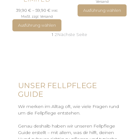
Versand
Preisspanne:
Ausführung wählen
39,90
€
–
59,90
€
inkl.
39,90 €
MwSt. zzgl. Versand
bis
Ausführung wählen
59,90 €
1
2
Nächste Seite
UNSER FELLPFLEGE
GUIDE
Wir merken im Alltag oft, wie viele Fragen rund
um die Fellpflege entstehen.
Genau deshalb haben wir unseren Fellpflege
Guide erstellt – mit allem, was dir hilft, deinen
Hund zuhause richtig zu pflegen und typische