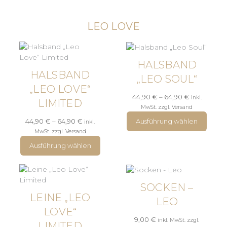
LEO LOVE
HALSBAND
HALSBAND
„LEO SOUL“
„LEO LOVE“
Preisspanne
44,90
€
–
64,90
€
inkl.
LIMITED
44,90 €
MwSt. zzgl. Versand
bis
Preisspanne:
Ausführung wählen
44,90
€
–
64,90
€
inkl.
64,90 €
44,90 €
MwSt. zzgl. Versand
bis
Ausführung wählen
64,90 €
SOCKEN –
LEINE „LEO
LEO
LOVE“
9,00
€
inkl. MwSt. zzgl.
LIMITED