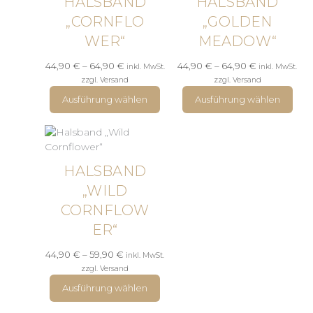
HALSBAND
HALSBAND
„CORNFLO
„GOLDEN
WER“
MEADOW“
Preisspanne:
Preisspanne:
44,90
€
–
64,90
€
44,90
€
–
64,90
€
inkl. MwSt.
inkl. MwSt.
44,90 €
44,90 €
zzgl. Versand
zzgl. Versand
bis
bis
Ausführung wählen
Ausführung wählen
64,90 €
64,90 €
HALSBAND
„WILD
CORNFLOW
ER“
Preisspanne:
44,90
€
–
59,90
€
inkl. MwSt.
44,90 €
zzgl. Versand
bis
Ausführung wählen
59,90 €